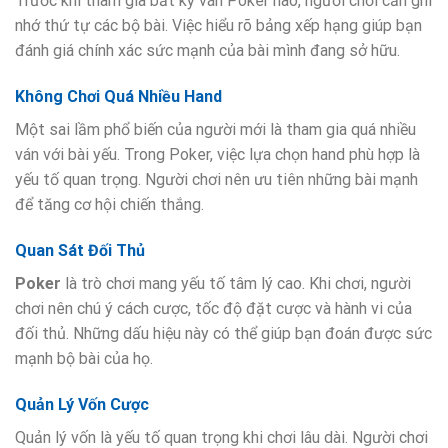
Trước khi tham gia bất kỳ ván Poker nào, người chơi cần ghi
nhớ thứ tự các bộ bài. Việc hiểu rõ bảng xếp hạng giúp bạn
đánh giá chính xác sức mạnh của bài mình đang sở hữu.
Không Chơi Quá Nhiều Hand
Một sai lầm phổ biến của người mới là tham gia quá nhiều
ván với bài yếu. Trong Poker, việc lựa chọn hand phù hợp là
yếu tố quan trọng. Người chơi nên ưu tiên những bài mạnh
để tăng cơ hội chiến thắng.
Quan Sát Đối Thủ
Poker
là trò chơi mang yếu tố tâm lý cao. Khi chơi, người
chơi nên chú ý cách cược, tốc độ đặt cược và hành vi của
đối thủ. Những dấu hiệu này có thể giúp bạn đoán được sức
mạnh bộ bài của họ.
Quản Lý Vốn Cược
Quản lý vốn là yếu tố quan trọng khi chơi lâu dài. Người chơi