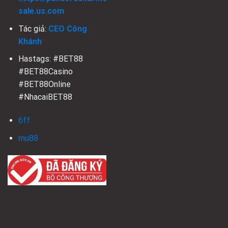
sale.us.com
Tác giả:
CEO Công
Khánh
Hastags: #BET88
#BET88Casino
#BET88Online
#NhacaiBET88
6ff
mu88