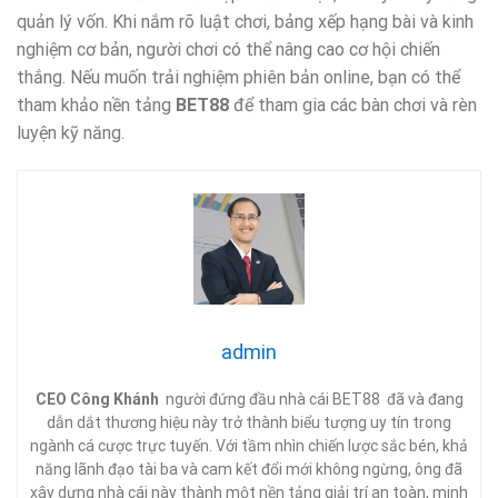
quản lý vốn. Khi nắm rõ luật chơi, bảng xếp hạng bài và kinh
nghiệm cơ bản, người chơi có thể nâng cao cơ hội chiến
thắng. Nếu muốn trải nghiệm phiên bản online, bạn có thể
tham khảo nền tảng
BET88
để tham gia các bàn chơi và rèn
luyện kỹ năng.
admin
CEO Công Khánh
người đứng đầu nhà cái BET88 đã và đang
dẫn dắt thương hiệu này trở thành biểu tượng uy tín trong
ngành cá cược trực tuyến. Với tầm nhìn chiến lược sắc bén, khả
năng lãnh đạo tài ba và cam kết đổi mới không ngừng, ông đã
xây dựng nhà cái này thành một nền tảng giải trí an toàn, minh