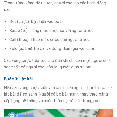
Trong từng vòng đặt cược, người chơi có các hành động
sau:
Bet (cược): Đặt tiền vào pot.
Raise (tố): Tăng mức cược so với người trước.
Call (theo): Theo mức cược của người trước.
Fold (úp bài): Bỏ bài và dừng tham gia ván chơi.
Các vòng cược tiếp tục cho đến khi chỉ còn một người chơi
hoặc tất cả người chơi còn lại quyết định so bài.
Bước 3: Lật bài
Nếu sau vòng cược cuối vẫn còn nhiều người chơi, tất cả sẽ
lật bài để so sánh. Người có bộ bài mạnh nhất theo bảng
xếp hạng sẽ thắng và nhận toàn bộ số tiền trong pot.