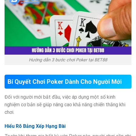
Hướng dẫn 3 bước chơi Poker tại BET88
Bí Quyết Chơi Poker Dành Cho Người Mới
Đối với người mới bắt đầu, việc áp dụng một số kinh
nghiệm cơ bản sẽ giúp nâng cao khả năng chiến thắng khi
chơi.
Hiểu Rõ Bảng Xếp Hạng Bài