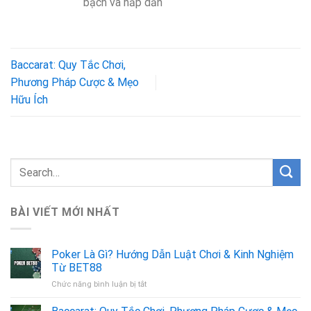
bạch và hấp dẫn
Baccarat: Quy Tắc Chơi,
Phương Pháp Cược & Mẹo
Hữu Ích
BÀI VIẾT MỚI NHẤT
Poker Là Gì? Hướng Dẫn Luật Chơi & Kinh Nghiệm
Từ BET88
ở
Chức năng bình luận bị tắt
Poker
Là