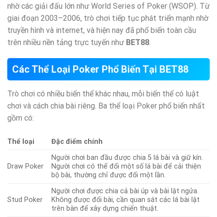
nhờ các giải đấu lớn như World Series of Poker (WSOP). Từ
giai đoạn 2003–2006, trò chơi tiếp tục phát triển mạnh nhờ
truyền hình và internet, và hiện nay đã phổ biến toàn cầu
trên nhiều nền tảng trực tuyến như
BET88
.
Các Thể Loại Poker Phổ Biến Tại BET88
Trò chơi có nhiều biến thể khác nhau, mỗi biến thể có luật
chơi và cách chia bài riêng. Ba thể loại Poker phổ biến nhất
gồm có:
Thể loại
Đặc điểm chính
Người chơi ban đầu được chia 5 lá bài và giữ kín.
Draw Poker
Người chơi có thể đổi một số lá bài để cải thiện
bộ bài, thường chỉ được đổi một lần.
Người chơi được chia cả bài úp và bài lật ngửa.
Stud Poker
Không được đổi bài, cần quan sát các lá bài lật
trên bàn để xây dựng chiến thuật.