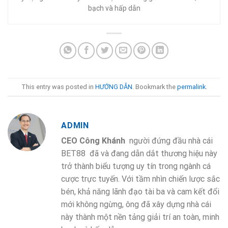
bạch và hấp dẫn
This entry was posted in
HƯỚNG DẪN
. Bookmark the
permalink
.
ADMIN
CEO Công Khánh
người đứng đầu nhà cái
BET88 đã và đang dẫn dắt thương hiệu này
trở thành biểu tượng uy tín trong ngành cá
cược trực tuyến. Với tầm nhìn chiến lược sắc
bén, khả năng lãnh đạo tài ba và cam kết đổi
mới không ngừng, ông đã xây dựng nhà cái
này thành một nền tảng giải trí an toàn, minh