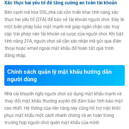
Xác thực hai yếu tố để tăng cường an toàn tài khoản
Bên cạnh mã hóa SSL,nhà cái còn triển khai tính năng xác
thực hai yếu tố (2FA) để bảo vệ tài khoản người chơi. Đây là
một biện pháp bảo mật mạnh mẽ giúp ngăn chặn các truy
cập trái phép vào tài khoản cá cược của người chơi. Khi bật
tính năng 2FA, người chơi sẽ cần xác nhận mã gửi qua điện
thoại hoặc email ngoài mật khẩu để hoàn tất quá trình
đăng nhập.
Chính sách quản lý mật khẩu hướng dẫn
người dùng
Nhà cái khuyến nghị người chơi sử dụng mật khẩu mạnh và
thay đổi mật khẩu thường xuyên để đảm bảo tính bảo mật
cao nhất. Hệ thống của nền tảng này cũng hỗ trợ việc khôi
phục mật khẩu một cách nhanh chóng và an toàn trong
trường hợp người chơi quên mật khẩu của mình.