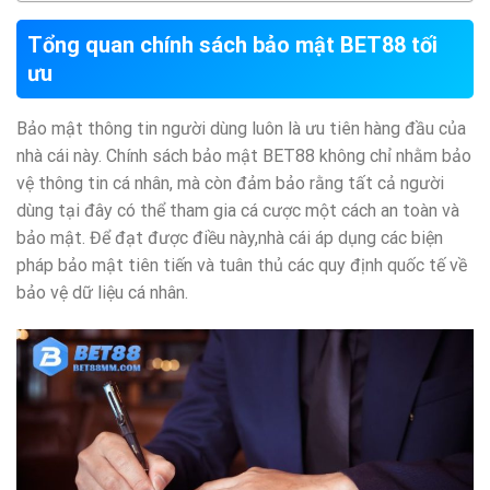
Tổng quan chính sách bảo mật BET88 tối
ưu
Bảo mật thông tin người dùng luôn là ưu tiên hàng đầu của
nhà cái này. Chính sách bảo mật BET88 không chỉ nhằm bảo
vệ thông tin cá nhân, mà còn đảm bảo rằng tất cả người
dùng tại đây có thể tham gia cá cược một cách an toàn và
bảo mật. Để đạt được điều này,nhà cái áp dụng các biện
pháp bảo mật tiên tiến và tuân thủ các quy định quốc tế về
bảo vệ dữ liệu cá nhân.