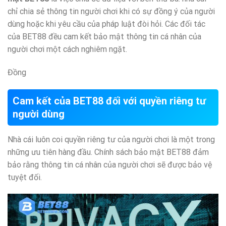
chỉ chia sẻ thông tin người chơi khi có sự đồng ý của người
dùng hoặc khi yêu cầu của pháp luật đòi hỏi. Các đối tác
của BET88 đều cam kết bảo mật thông tin cá nhân của
người chơi một cách nghiêm ngặt.
Đồng
Cam kết của BET88 đối với quyền riêng tư
người dùng
Nhà cái luôn coi quyền riêng tư của người chơi là một trong
những ưu tiên hàng đầu. Chính sách bảo mật BET88 đảm
bảo rằng thông tin cá nhân của người chơi sẽ được bảo vệ
tuyệt đối.