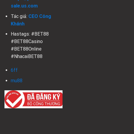
sale.us.com
Tác giả:
CEO Công
Khánh
Hastags: #BET88
#BET88Casino
#BET88Online
#NhacaiBET88
6ff
mu88