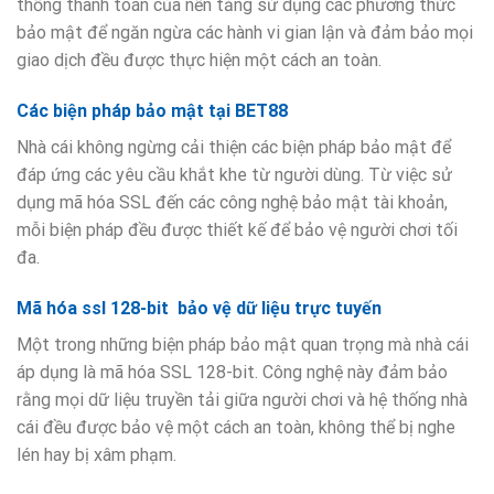
thống thanh toán của nền tảng sử dụng các phương thức
bảo mật để ngăn ngừa các hành vi gian lận và đảm bảo mọi
giao dịch đều được thực hiện một cách an toàn.
Các biện pháp bảo mật tại BET88
Nhà cái không ngừng cải thiện các biện pháp bảo mật để
đáp ứng các yêu cầu khắt khe từ người dùng. Từ việc sử
dụng mã hóa SSL đến các công nghệ bảo mật tài khoản,
mỗi biện pháp đều được thiết kế để bảo vệ người chơi tối
đa.
Mã hóa ssl 128-bit bảo vệ dữ liệu trực tuyến
Một trong những biện pháp bảo mật quan trọng mà nhà cái
áp dụng là mã hóa SSL 128-bit. Công nghệ này đảm bảo
rằng mọi dữ liệu truyền tải giữa người chơi và hệ thống nhà
cái đều được bảo vệ một cách an toàn, không thể bị nghe
lén hay bị xâm phạm.