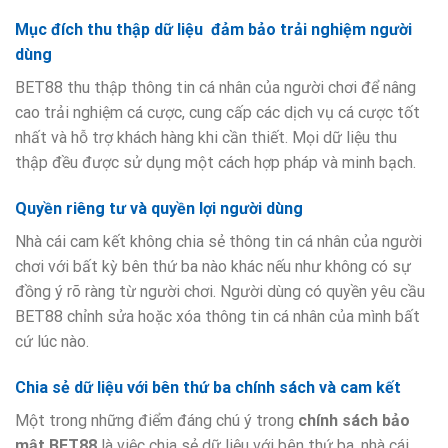
Mục đích thu thập dữ liệu đảm bảo trải nghiệm người
dùng
BET88 thu thập thông tin cá nhân của người chơi để nâng
cao trải nghiệm cá cược, cung cấp các dịch vụ cá cược tốt
nhất và hỗ trợ khách hàng khi cần thiết. Mọi dữ liệu thu
thập đều được sử dụng một cách hợp pháp và minh bạch.
Quyền riêng tư và quyền lợi người dùng
Nhà cái cam kết không chia sẻ thông tin cá nhân của người
chơi với bất kỳ bên thứ ba nào khác nếu như không có sự
đồng ý rõ ràng từ người chơi. Người dùng có quyền yêu cầu
BET88 chỉnh sửa hoặc xóa thông tin cá nhân của mình bất
cứ lúc nào.
Chia sẻ dữ liệu với bên thứ ba chính sách và cam kết
Một trong những điểm đáng chú ý trong
chính sách bảo
mật BET88
là việc chia sẻ dữ liệu với bên thứ ba. nhà cái