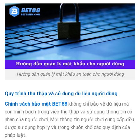
Hướng dẫn quản lý mật khẩu an toàn cho người dùng
Quy trình thu thập và sử dụng dữ liệu người dùng
Chính sách bảo mật BET88
không chỉ bảo vệ dữ liệu mà
còn minh bạch trong việc thu thập và sử dụng thông tin cá
nhân của người chơi. Mọi thông tin người chơi cung cấp đều
được sử dụng hợp lý và trong khuôn khổ các quy định của
pháp luật.